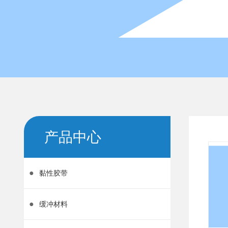
产品中心
●
黏性胶带
●
缓冲材料