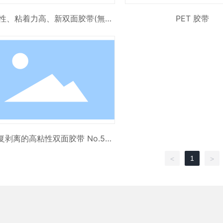
性、粘着力高、新双面胶带(無溶
PET 胶带
剤) 518/5185系列
复剥离的高粘性双面胶带 No.500
0NS
1
<
>