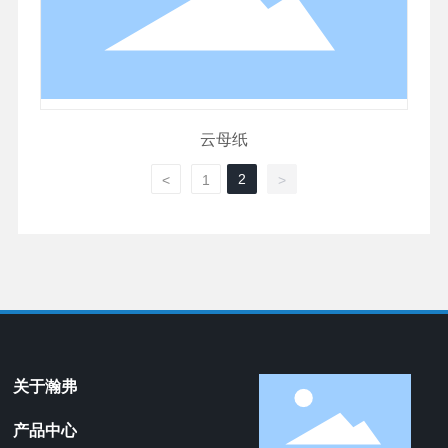
云母纸
2
<
1
>
关于瀚弗
产品中心