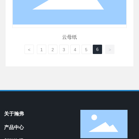
云母纸
6
<
1
2
3
4
5
>
关于瀚弗
产品中心